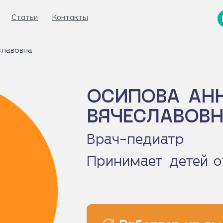
Статьи
Статьи
Контакты
Контакты
славовна
Консультация онлайн
ОСИПОВА АН
ВЯЧЕСЛАВОВ
Врач-педиатр
Принимает детей о