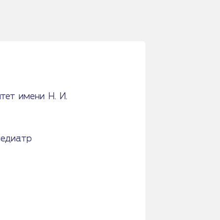
ет имени Н. И.
педиатр