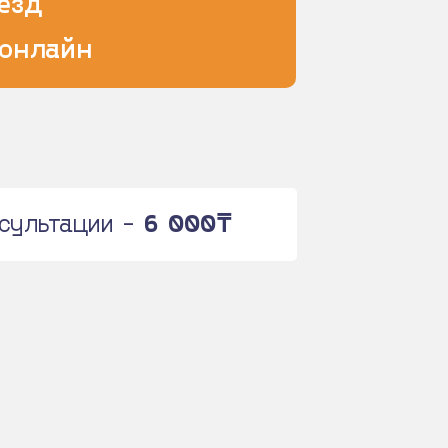
езд
 онлайн
нсультации -
6 000₸